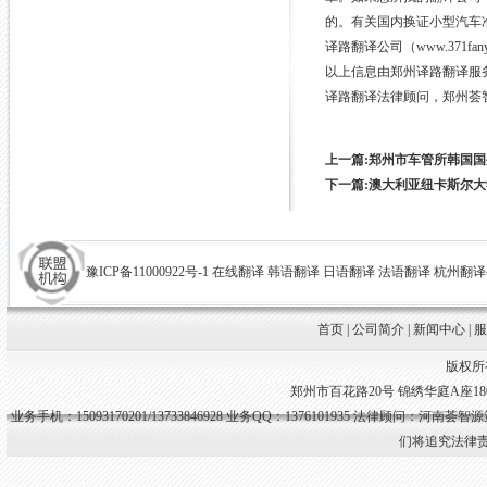
的。有关国内换证小型汽车
译路翻译公司（www.371f
以上信息由郑州译路翻译服
译路翻译法律顾问，郑州荟
上一篇:郑州市车管所韩国
下一篇:澳大利亚纽卡斯尔
豫ICP备11000922号-1
在线翻译
韩语翻译
日语翻译
法语翻译
杭州翻译
首页
|
公司简介
|
新闻中心
|
版权所
郑州市百花路20号 锦绣华庭A座1807室 
业务手机：15093170201/13733846928 业务QQ：1376101935
法律顾问：河南荟智源
们将追究法律责