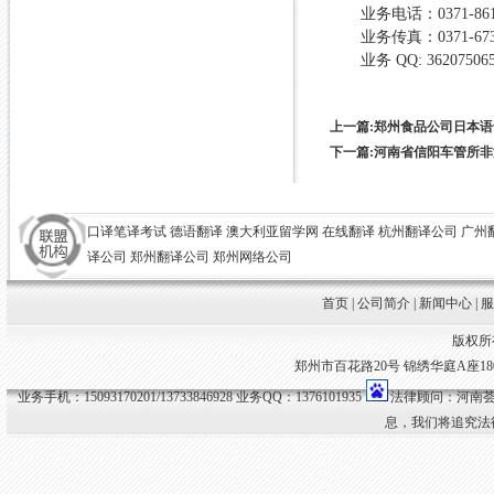
业务电话：
0371-86
业务传真：
0371-67
业务 QQ: 36207506
上一篇:郑州食品公司日本
下一篇:河南省信阳车管所
口译笔译考试
德语翻译
澳大利亚留学网
在线翻译
杭州翻译公司
广州
译公司
郑州翻译公司
郑州网络公司
首页
|
公司简介
|
新闻中心
|
版权所
郑州市百花路20号 锦绣华庭A座1807室 
业务手机：15093170201/13733846928 业务QQ：1376101935
法律顾问：河南荟
息，我们将追究法