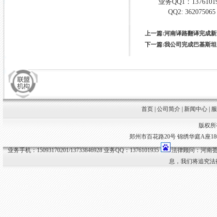
业务
QQ1
：
1376101
QQ2: 362075065
上一篇:河南译路翻译完成
下一篇:我公司完成巴基斯
首页
|
公司简介
|
新闻中心
|
版权所
郑州市百花路20号 锦绣华庭A座1807室 
业务手机：15093170201/13733846928 业务QQ：1376101935
法律顾问：河南荟
息，我们将追究法