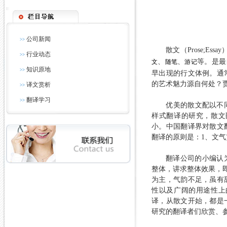
公司新闻
>>
散文（Prose;Essa
行业动态
>>
、
、
等。是最
文
随笔
游记
知识原地
>>
早出现的行文体例。通
的艺术魅力源自何处？
译文赏析
>>
翻译学习
>>
优美的散文配以不
样式翻译的研究，散文
小。中国翻译界对散文
翻译的原则是：1、文气
翻译公司的小编认
整体，讲求整体效果，
为主，气韵不足，虽有
性以及广阔的用途性上
译，从散文开始，都是
研究的翻译者们欣赏、